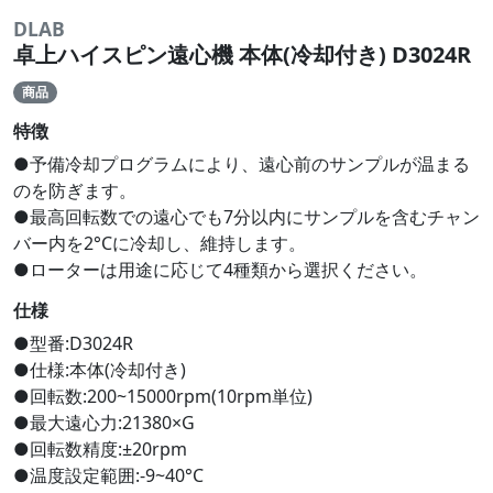
DLAB
卓上ハイスピン遠心機 本体(冷却付き) D3024R
商品
特徴
●予備冷却プログラムにより、遠心前のサンプルが温まる
のを防ぎます。
●最高回転数での遠心でも7分以内にサンプルを含むチャン
バー内を2°Cに冷却し、維持します。
●ローターは用途に応じて4種類から選択ください。
仕様
●型番:D3024R
●仕様:本体(冷却付き)
●回転数:200~15000rpm(10rpm単位)
●最大遠心力:21380×G
●回転数精度:±20rpm
●温度設定範囲:-9~40°C