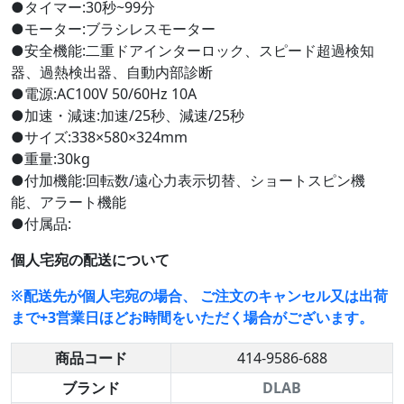
●タイマー:30秒~99分
●モーター:ブラシレスモーター
●安全機能:二重ドアインターロック、スピード超過検知
器、過熱検出器、自動内部診断
●電源:AC100V 50/60Hz 10A
●加速・減速:加速/25秒、減速/25秒
●サイズ:338×580×324mm
●重量:30kg
●付加機能:回転数/遠心力表示切替、ショートスピン機
能、アラート機能
●付属品:
個人宅宛の配送について
※配送先が個人宅宛の場合、 ご注文のキャンセル又は出荷
まで+3営業日ほどお時間をいただく場合がございます。
商品コード
414-9586-688
ブランド
DLAB