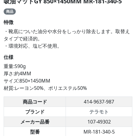
吸油マットGY 850×1450MM MR-181-340-5
商品
特徴
・靴底についた油分や水分をしっかり除去します。取替え
タイプで経済的。
・環境対応、塩ビ不使用。
仕様
重量:590g
厚さ:約4MM
サイズ:850×1450MM
材質:レーヨン50%、ポリエステル50%
商品コード
414-9637-987
ブランド
テラモト
メーカー品番
107-49302
型番
MR-181-340-5