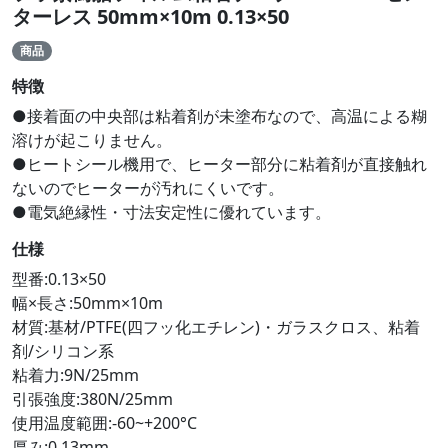
ターレス 50mm×10m 0.13×50
商品
特徴
●接着面の中央部は粘着剤が未塗布なので、高温による糊
溶けが起こりません。
●ヒートシール機用で、ヒーター部分に粘着剤が直接触れ
ないのでヒーターが汚れにくいです。
●電気絶縁性・寸法安定性に優れています。
仕様
型番:0.13×50
幅×長さ:50mm×10m
材質:基材/PTFE(四フッ化エチレン)・ガラスクロス、粘着
剤/シリコン系
粘着力:9N/25mm
引張強度:380N/25mm
使用温度範囲:-60~+200°C
厚み:0.13mm