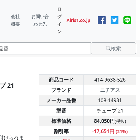
ロ
会社
お問い合
グ
Airis1.co.jp
概要
わせ先
イ
ン
検索
商品コード
414-9638-526
 21
ブランド
ニチアス
メーカー品番
108-14931
型番
チューブ 21
標準価格
84,050円
(税抜)
割引率
-17,651円
(21%)
付けられま