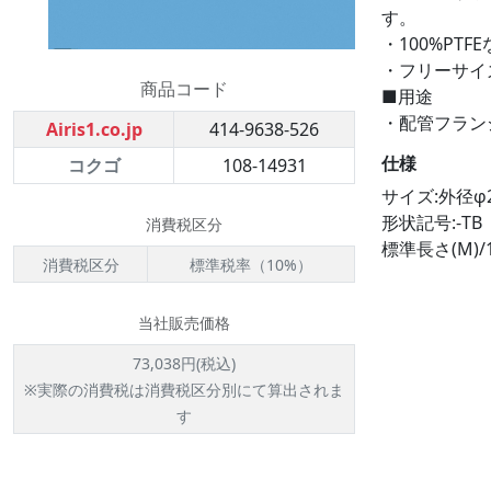
す。
・100%P
・フリーサイ
商品コード
■用途
・配管フラン
Airis1.co.jp
414-9638-526
仕様
コクゴ
108-14931
サイズ:外径φ2
形状記号:-TB
消費税区分
標準長さ(M)/1
消費税区分
標準税率（10%）
当社販売価格
73,038円(税込)
※実際の消費税は消費税区分別にて算出されま
す