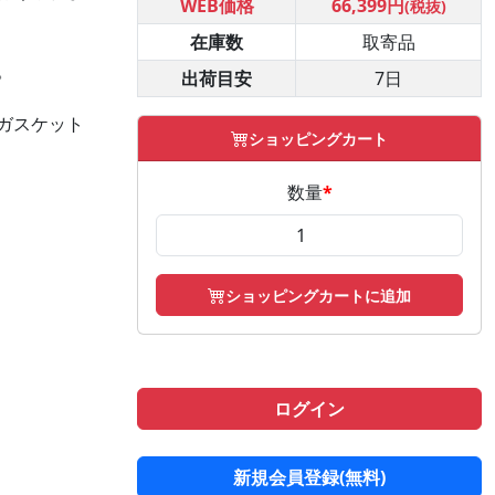
WEB価格
66,399円
(税抜)
在庫数
取寄品
。
。
出荷目安
7日
ガスケット
ショッピングカート
数量
*
ショッピングカートに追加
ログイン
新規会員登録(無料)