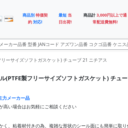
商品別
特価契
最短
当
商品計
3,000円以上で通
約
対応!
日出荷!
常配送費無料!
FE製フリーサイズソフトガスケット) チューブ 21 ニチアス
ル(PTFE製フリーサイズソフトガスケット) チューブ
主力メーカー品
が高い場合はお気軽にご相談ください
かく、粘着材付きの為、複雑な形状のシール面にも簡単に取り