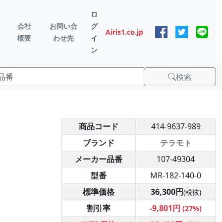
ロ
会社
お問い合
グ
Airis1.co.jp
概要
わせ先
イ
ン
検索
商品コード
414-9637-989
ブランド
テラモト
メーカー品番
107-49304
型番
MR-182-140-0
標準価格
36,300円
(税抜)
割引率
-9,801円
(27%)