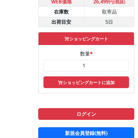
WEB価格
26,499円
(税抜)
在庫数
取寄品
出荷目安
5日
ショッピングカート
数量
*
ショッピングカートに追加
ログイン
新規会員登録(無料)