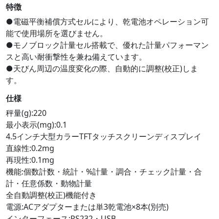
特徴
●電磁平衡補償方式セルにより、乾電池オペレーション可
能で使用場所を選びません。
●モノブロック計量セル搭載で、優れた計量パフォーマン
スと高い耐衝撃性を兼ね備えています。
●天びん周辺の温度変化の際、自動的に調整(校正)しま
す。
仕様
秤量(g):220
最小表示(mg):0.1
4.5インチ大型カラーTFTタッチスクリーンディスプレイ
直線性:0.2mg
再現性:0.1mg
機能:個数計数・統計・%計量・調合・チェック計量・合
計・任意係数・動物計量
全自動調整(校正)機能付き
電源:ACアダプターまたは単3乾電池×8本(別売)
インターフェース:RS232・USB