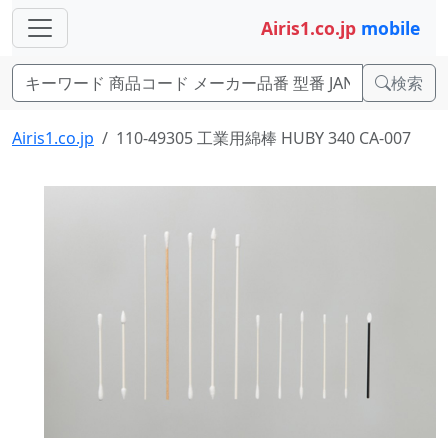
Airis1.co.jp
mobile
検索
Airis1.co.jp
110-49305 工業用綿棒 HUBY 340 CA-007