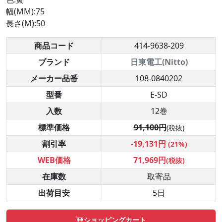
幅(MM):75
長さ(M):50
商品コード
414-9638-209
ブランド
日東電工(Nitto)
メーカー品番
108-0840202
型番
E-SD
入数
12巻
標準価格
91,100円
(税抜)
割引率
-19,131円
(21%)
WEB価格
71,969円
(税抜)
在庫数
取寄品
出荷目安
5日
ショッピングカート