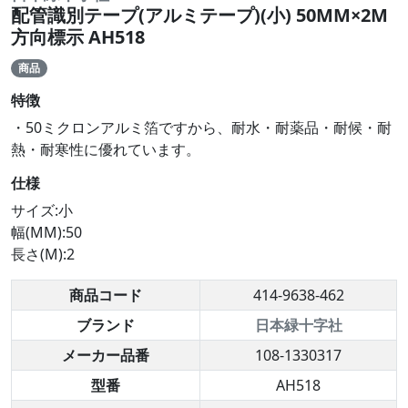
配管識別テープ(アルミテープ)(小) 50MM×2M
方向標示 AH518
商品
特徴
・50ミクロンアルミ箔ですから、耐水・耐薬品・耐候・耐
熱・耐寒性に優れています。
仕様
サイズ:小
幅(MM):50
長さ(M):2
商品コード
414-9638-462
ブランド
日本緑十字社
メーカー品番
108-1330317
型番
AH518