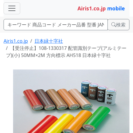
Airis1.co.jp
mobile
検索
Airis1.co.jp
日本緑十字社
【受注停止】108-1330317 配管識別テープ(アルミテー
プ)(小) 50MM×2M 方向標示 AH518 日本緑十字社