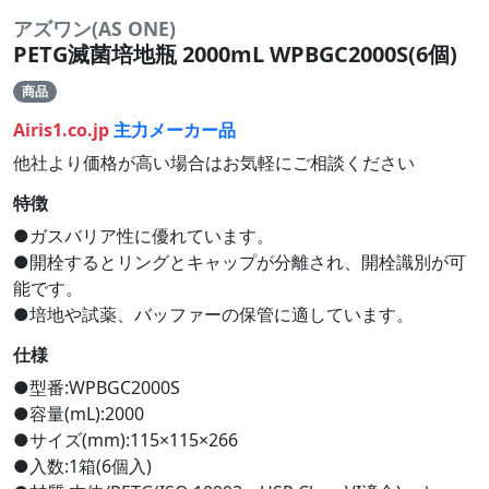
アズワン(AS ONE)
PETG滅菌培地瓶 2000mL WPBGC2000S(6個)
商品
Airis1.co.jp
主力メーカー品
他社より価格が高い場合はお気軽にご相談ください
特徴
●ガスバリア性に優れています。
●開栓するとリングとキャップが分離され、開栓識別が可
能です。
●培地や試薬、バッファーの保管に適しています。
仕様
●型番:WPBGC2000S
●容量(mL):2000
●サイズ(mm):115×115×266
●入数:1箱(6個入)