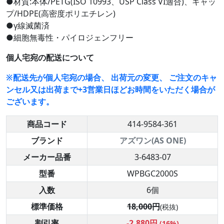
●材質:本体/PETG(ISO 10993、USP Class VI適合)、キャッ
プ/HDPE(高密度ポリエチレン)
●γ線滅菌済
●細胞無毒性・パイロジェンフリー
個人宅宛の配送について
※配送先が個人宅宛の場合、 出荷元の変更、 ご注文のキャ
ンセル又は出荷まで+3営業日ほどお時間をいただく場合が
ございます。
商品コード
414-9584-361
ブランド
アズワン(AS ONE)
メーカー品番
3-6483-07
型番
WPBGC2000S
入数
6個
標準価格
18,000円
(税抜)
割引率
-2,880円
(16%)