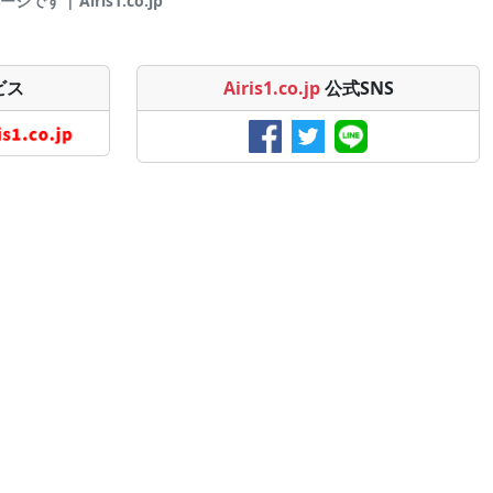
す | Airis1.co.jp
ビス
Airis1.co.jp
公式SNS