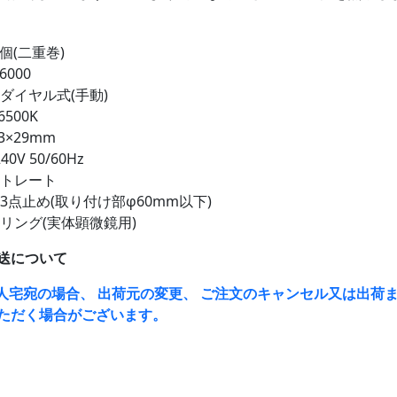
4個(二重巻)
6000
ダイヤル式(手動)
6500K
3×29mm
40V 50/60Hz
ストレート
3点止め(取り付け部φ60mm以下)
リング(実体顕微鏡用)
送について
人宅宛の場合、 出荷元の変更、 ご注文のキャンセル又は出荷ま
ただく場合がございます。