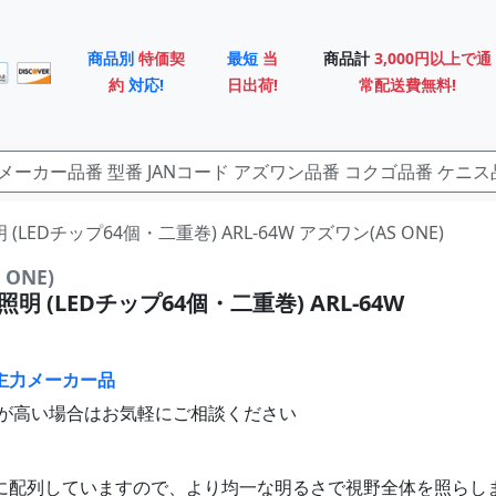
商品別
特価契
最短
当
商品計
3,000円以上で通
約
対応!
日出荷!
常配送費無料!
照明 (LEDチップ64個・二重巻) ARL-64W アズワン(AS ONE)
ONE)
照明 (LEDチップ64個・二重巻) ARL-64W
主力メーカー品
が高い場合はお気軽にご相談ください
重に配列していますので、より均一な明るさで視野全体を照らし