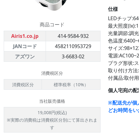
仕様
LEDチップ:6
商品コード
最大照度(lx):1
光量調節:調光
Airis1.co.jp
414-9584-932
色温度:6400~
JANコード
4582110953729
サイズ:98×12
電源:AC100~2
アズワン
3-6683-02
プラグ形状:
取り付け方法:
消費税区分
付属品:取付用
消費税区分
標準税率（10%）
個人宅宛の配
当社販売価格
※配送先が個
どお時間をい
19,008円(税込)
※実際の消費税は消費税区分別にて算出されま
す