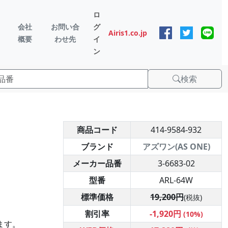
ロ
会社
お問い合
グ
Airis1.co.jp
概要
わせ先
イ
ン
検索
商品コード
414-9584-932
ブランド
アズワン(AS ONE)
メーカー品番
3-6683-02
型番
ARL-64W
標準価格
19,200円
(税抜)
割引率
-1,920円
(10%)
ます。