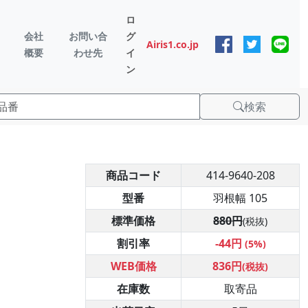
ロ
会社
お問い合
グ
Airis1.co.jp
概要
わせ先
イ
ン
検索
商品コード
414-9640-208
型番
羽根幅 105
標準価格
880円
(税抜)
割引率
-44円
(5%)
WEB価格
836円
(税抜)
在庫数
取寄品