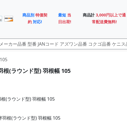
商品別
特価契
最短
当
商品計
3,000円以上で通
約
対応!
日出荷!
常配送費無料!
105
拌羽根(ラウンド型) 羽根幅 105
羽根(ラウンド型) 羽根幅 105
撹拌羽根(ラウンド型) 羽根幅 105