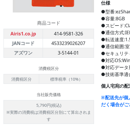
仕様
●型番:ezShar
●容量:8GB
商品コード
●スピード:Cla
●通信方式:IEEE
Airis1.co.jp
414-9581-326
●転送速度:1.5
JANコード
4533239026207
●通信範囲:室内
アズワン
3-5144-01
●セキュリティ
●対応OS:Wind
●対応データ形式
消費税区分
●技術基準適合証
消費税区分
標準税率（10%）
個人宅宛の配
当社販売価格
※配送先が個
だく場合がご
5,790円(税込)
※実際の消費税は消費税区分別にて算出されま
す