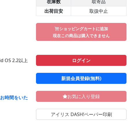
在庫数
取寄品
出荷目安
取扱中止
ショッピングカートに追加
現在この商品は購入できません
ログイン
d OS 2.2以上
新規会員登録(無料)
お気に入り登録
どお時間をいた
アイリス DASH!ペーパー印刷