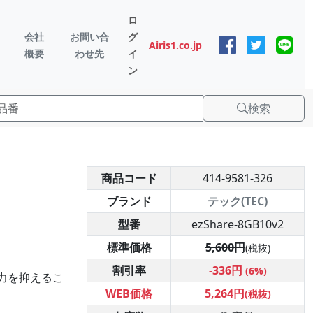
ロ
会社
お問い合
グ
Airis1.co.jp
概要
わせ先
イ
ン
検索
商品コード
414-9581-326
ブランド
テック(TEC)
型番
ezShare-8GB10v2
標準価格
5,600円
(税抜)
割引率
-336円
(6%)
電力を抑えるこ
WEB価格
5,264円
(税抜)