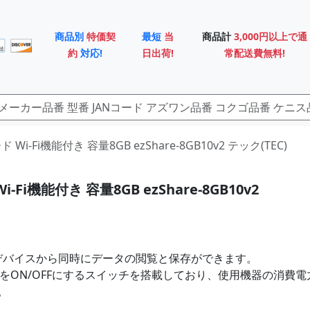
商品別
特価契
最短
当
商品計
3,000円以上で通
約
対応!
日出荷!
常配送費無料!
 Wi-Fi機能付き 容量8GB ezShare-8GB10v2 テック(TEC)
i-Fi機能付き 容量8GB ezShare-8GB10v2
デバイスから同時にデータの閲覧と保存ができます。
電源をON/OFFにするスイッチを搭載しており、使用機器の消費
。