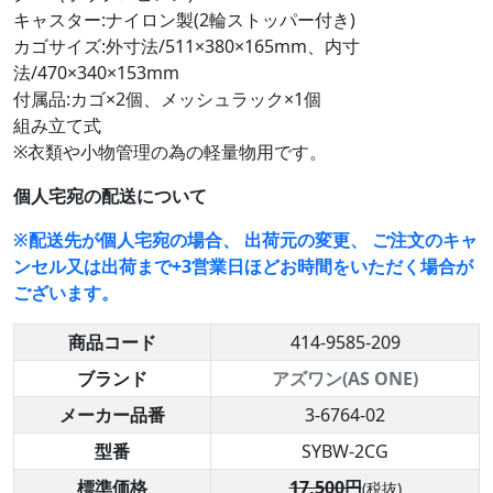
キャスター:ナイロン製(2輪ストッパー付き)
カゴサイズ:外寸法/511×380×165mm、内寸
法/470×340×153mm
付属品:カゴ×2個、メッシュラック×1個
組み立て式
※衣類や小物管理の為の軽量物用です。
個人宅宛の配送について
※配送先が個人宅宛の場合、 出荷元の変更、 ご注文のキャ
ンセル又は出荷まで+3営業日ほどお時間をいただく場合が
ございます。
商品コード
414-9585-209
ブランド
アズワン(AS ONE)
メーカー品番
3-6764-02
型番
SYBW-2CG
標準価格
17,500円
(税抜)