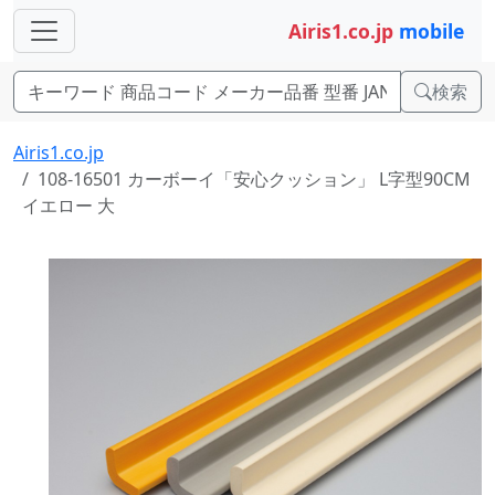
Airis1.co.jp
mobile
検索
Airis1.co.jp
108-16501 カーボーイ「安心クッション」 L字型90CM
イエロー 大