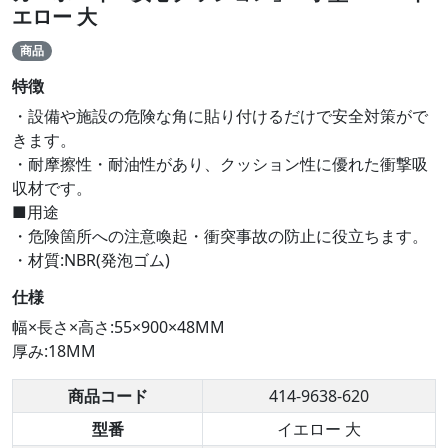
エロー 大
商品
特徴
・設備や施設の危険な角に貼り付けるだけで安全対策がで
きます。
・耐摩擦性・耐油性があり、クッション性に優れた衝撃吸
収材です。
■用途
・危険箇所への注意喚起・衝突事故の防止に役立ちます。
・材質:NBR(発泡ゴム)
仕様
幅×長さ×高さ:55×900×48MM
厚み:18MM
商品コード
414-9638-620
型番
イエロー 大