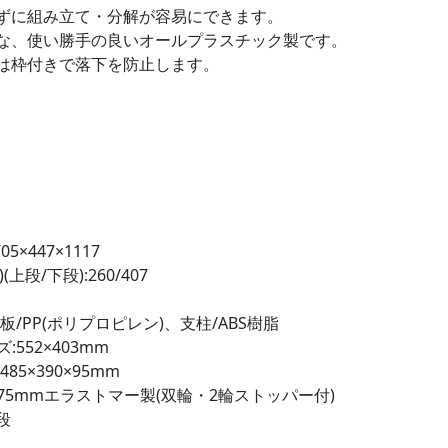
ずに組み立て・分解が容易にできます。
な、使い勝手の良いオールプラスチック製です。
は枠付きで落下を防止します。
5×447×1117
上段/下段):260/407
板/PP(ポリプロピレン)、支柱/ABS樹脂
552×403mm
85×390×95mm
75mmエラストマー製(双輪・2輪ストッパー付)
段