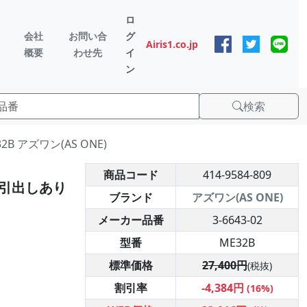
ロ
会社
お問い合
グ
Airis1.co.jp
概要
わせ先
イ
ン
検索
B アズワン(AS ONE)
商品コード
414-9584-809
 引出しあり
ブランド
アズワン(AS ONE)
メーカー品番
3-6643-02
型番
ME32B
標準価格
27,400円
(税抜)
割引率
-4,384円
(16%)