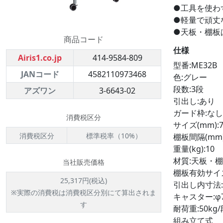
●工具を使わ
●軽量で頑丈
●天板・棚板
商品コード
仕様
Airis1.co.jp
414-9584-809
型番:ME32B
JANコード
4582110973468
色:グレー
段数:3段
アズワン
3-6643-02
引出し:あり
ガード枠:なし
消費税区分
サイズ(mm):70
消費税区分
標準税率（10%）
棚板間隔(mm)(
重量(kg):10
材質:天板・棚
当社販売価格
棚板有効サイズ:
25,317円(税込)
引出し内寸法:4
※実際の消費税は消費税区分別にて算出されま
キャスター:φ
す
耐荷重:50kg/
組み立て式