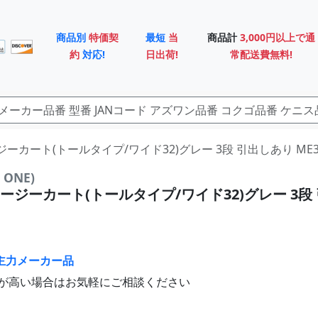
商品別
特価契
最短
当
商品計
3,000円以上で通
約
対応!
日出荷!
常配送費無料!
ージーカート(トールタイプ/ワイド32)グレー 3段 引出しあり ME32
ONE)
ージーカート(トールタイプ/ワイド32)グレー 3段
主力メーカー品
が高い場合はお気軽にご相談ください