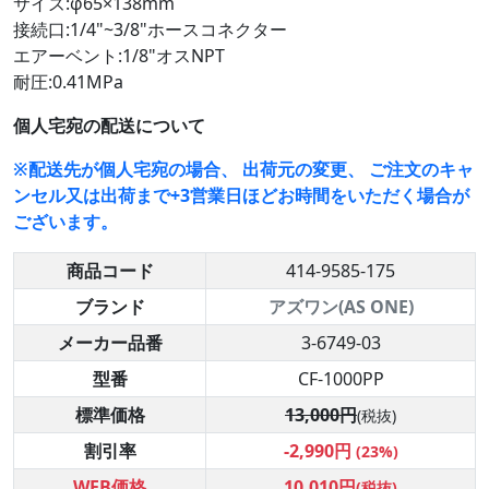
サイズ:φ65×138mm
接続口:1/4"~3/8"ホースコネクター
エアーベント:1/8"オスNPT
耐圧:0.41MPa
個人宅宛の配送について
※配送先が個人宅宛の場合、 出荷元の変更、 ご注文のキャ
ンセル又は出荷まで+3営業日ほどお時間をいただく場合が
ございます。
商品コード
414-9585-175
ブランド
アズワン(AS ONE)
メーカー品番
3-6749-03
型番
CF-1000PP
標準価格
13,000円
(税抜)
割引率
-2,990円
(23%)
WEB価格
10,010円
(税抜)