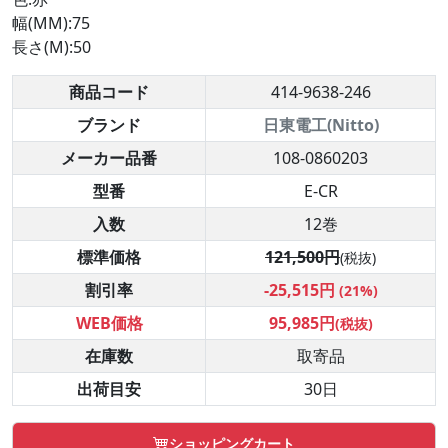
幅(MM):75
長さ(M):50
商品コード
414-9638-246
ブランド
日東電工(Nitto)
メーカー品番
108-0860203
型番
E-CR
入数
12巻
標準価格
121,500円
(税抜)
割引率
-25,515円
(21%)
WEB価格
95,985円
(税抜)
在庫数
取寄品
出荷目安
30日
ショッピングカート