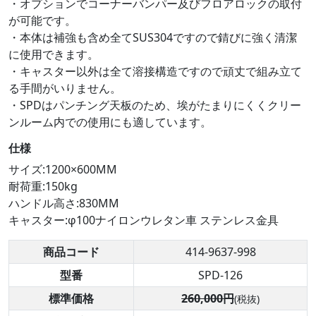
・オプションでコーナーバンパー及びフロアロックの取付
が可能です。
・本体は補強も含め全てSUS304ですので錆びに強く清潔
に使用できます。
・キャスター以外は全て溶接構造ですので頑丈で組み立て
る手間がいりません。
・SPDはパンチング天板のため、埃がたまりにくくクリー
ンルーム内での使用にも適しています。
仕様
サイズ:1200×600MM
耐荷重:150kg
ハンドル高さ:830MM
キャスター:φ100ナイロンウレタン車 ステンレス金具
商品コード
414-9637-998
型番
SPD-126
標準価格
260,000円
(税抜)