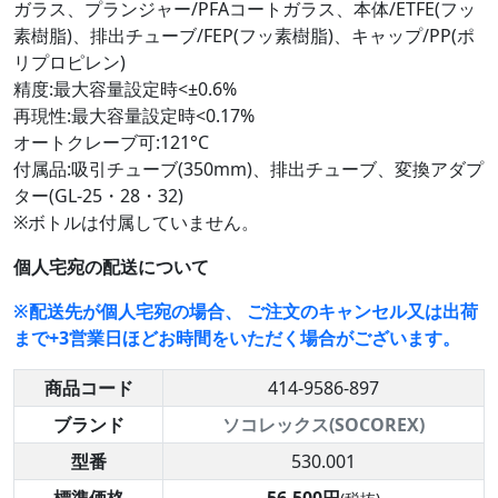
ガラス、プランジャー/PFAコートガラス、本体/ETFE(フッ
素樹脂)、排出チューブ/FEP(フッ素樹脂)、キャップ/PP(ポ
リプロピレン)
精度:最大容量設定時<±0.6%
再現性:最大容量設定時<0.17%
オートクレーブ可:121°C
付属品:吸引チューブ(350mm)、排出チューブ、変換アダプ
ター(GL-25・28・32)
※ボトルは付属していません。
個人宅宛の配送について
※配送先が個人宅宛の場合、 ご注文のキャンセル又は出荷
まで+3営業日ほどお時間をいただく場合がございます。
商品コード
414-9586-897
ブランド
ソコレックス(SOCOREX)
型番
530.001