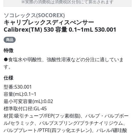
※実際の消費税は消費税区分別にて算出されます
ソコレックス(SOCOREX)
キャリブレックスディスぺンサー
Calibrex(TM) 530 容量 0.1~1mL 530.001
商品
特徴
●食塩水や弱酸性、強酸性溶液などの分注に適していま
す。
仕様
型番:530.001
容量(mL):0.1~1
最小可変容量(mL):0.02
標準取付口径:GL-45
材質:吸引チューブ/FEP(フッ素樹脂)、バルブ・バルブボー
ル/セラミック、バルブスプリング/プラチナイリジウム、
バルブプレート/PTFE(四フッ化エチレン)、バレル/硼珪酸