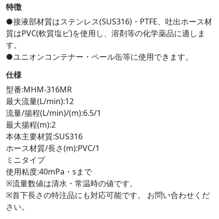
特徴
●接液部材質はステンレス(SUS316)・PTFE、吐出ホース材
質はPVC(軟質塩ビ)を使用し、溶剤等の化学薬品に適しま
す。
●ユニオンコンテナー・ペール缶等に使用できます。
仕様
型番:MHM-316MR
最大流量(L/min):12
流量/揚程(L/min)/(m):6.5/1
最大揚程(m):2
本体主要材質:SUS316
ホース材質/長さ(m):PVC/1
ミニタイプ
使用粘度:40mPa・sまで
※流量数値は清水・常温時の値です。
※首下長さの特注品にも対応可能です。 お問い合わせくだ
さい。