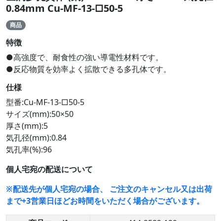
0.84mm Cu-MF-13-□50-5
商品
特徴
●高強度で、耐食性の強い導電性材料です。
●反応物質を効率よく拡散できる多孔体です。
仕様
型番:Cu-MF-13-□50-5
サイズ(mm):50×50
厚さ(mm):5
気孔径(mm):0.84
気孔率(%):96
個人宅宛の配送について
※配送先が個人宅宛の場合、 ご注文のキャンセル又は出荷
まで+3営業日ほどお時間をいただく場合がございます。