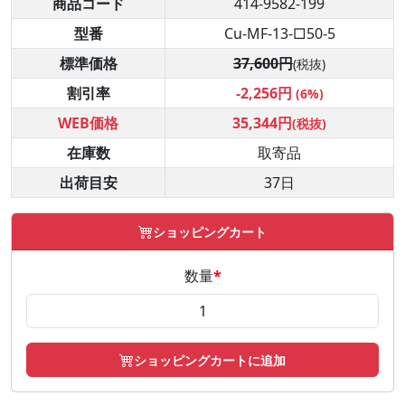
商品コード
414-9582-199
型番
Cu-MF-13-□50-5
標準価格
37,600円
(税抜)
割引率
-2,256円
(6%)
WEB価格
35,344円
(税抜)
在庫数
取寄品
出荷目安
37日
ショッピングカート
数量
*
ショッピングカートに追加