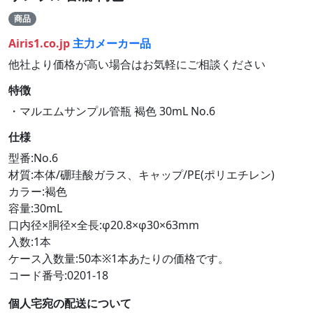
商品
Airis1.co.jp
主力メーカー品
他社より価格が高い場合はお気軽にご相談ください
特徴
・マルエムサンプル管瓶 褐色 30mL No.6
仕様
型番:No.6
材質:本体/硼珪酸ガラス、キャップ/PE(ポリエチレン)
カラー:褐色
容量:30mL
口内径×胴径×全長:φ20.8×φ30×63mm
入数:1本
ケース入数量:50本※1本あたりの価格です。
コード番号:0201-18
個人宅宛の配送について