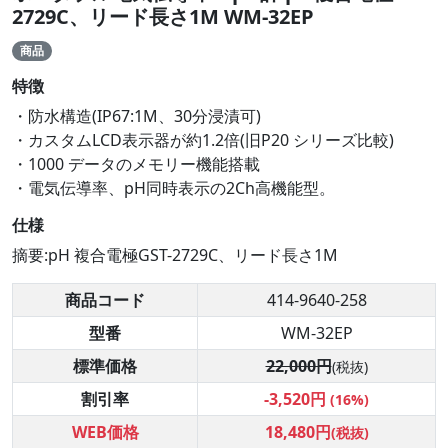
2729C、リード長さ1M WM-32EP
商品
特徴
・防水構造(IP67:1M、30分浸漬可)
・カスタムLCD表示器が約1.2倍(旧P20 シリーズ比較)
・1000 データのメモリー機能搭載
・電気伝導率、pH同時表示の2Ch高機能型。
仕様
摘要:pH 複合電極GST-2729C、リード長さ1M
商品コード
414-9640-258
型番
WM-32EP
標準価格
22,000円
(税抜)
割引率
-3,520円
(16%)
WEB価格
18,480円
(税抜)