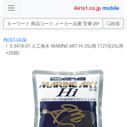
Airis1.co.jp
mobile
検索
Airis1.co.jp
3-3418-01 人工海水 MARINE ART Hi 25L用 11210(25L用
×20袋)