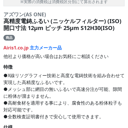
※実際の消費税は消費税区分別にて算出されます
アズワン(AS ONE)
高精度電鋳ふるい (ニッケルフィルター) (ISO)
開口寸法 12μm ピッチ 25μm S12H30(ISO)
商品
Airis1.co.jp
主力メーカー品
他社より価格が高い場合はお気軽にご相談ください
特徴
●X線リソグラフィー技術と高度な電鋳技術を組み合わせて
実現した高精度なふるいです。
●メッシュ部に網目の無いふるいで高速分注が可能、隙間
に粉体が溜まりません。
●高耐食材を適用する事により、腐食性のある粉体粒子も
対応可能です。
●全数検査証明書付きで安心して使用できます。
仕様