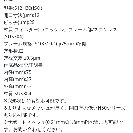
型番:S12H30(ISO)
開口寸法(μm):12
ピッチ(μm):25
材質:フィルター部/ニッケル、フレーム部/ステンレス
(SUS304)
フレーム規格:ISO3310-1(φ75mm)準拠
穴形状:□
穴径交差:±0.5μm
付属品:検査証明書
内径(mm):75
内高(mm):27
外高(mm):33
材質:SUS304
※穴形状は○も対応可能です。
※より丈夫なメッシュが厚く、開口率の低いH50シリーズ
も対応可能です。
※サポートメッシュ(0.21mm○1.8mmP)の追加も可能で
す。お問い合わせください。