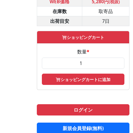
WEB価格
5,280円
(税抜)
在庫数
取寄品
出荷目安
7日
ショッピングカート
数量
*
ショッピングカートに追加
ログイン
新規会員登録(無料)