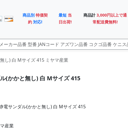
商品別
特価契
最短
当
商品計
3,000円以上で通
約
対応!
日出荷!
常配送費無料!
と無し) 白 Mサイズ 415 ミヤマ産業
(かかと無し) 白 Mサイズ 415
電サンダル(かかと無し) 白 Mサイズ 415
ヤマ産業