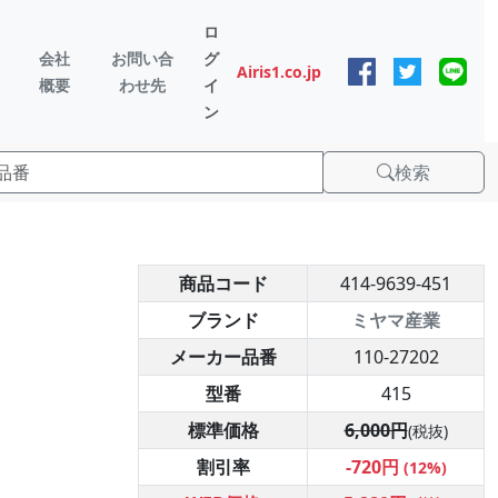
ロ
会社
お問い合
グ
Airis1.co.jp
概要
わせ先
イ
ン
検索
商品コード
414-9639-451
ブランド
ミヤマ産業
メーカー品番
110-27202
型番
415
標準価格
6,000円
(税抜)
割引率
-720円
(12%)