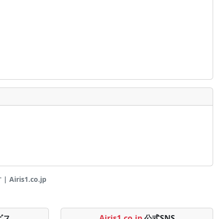
ris1.co.jp
ビス
Airis1.co.jp
公式SNS