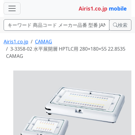
Airis1.co.jp
mobile
検索
Airis1.co.jp
CAMAG
3-3358-02 水平展開層 HPTLC用 280×180×55 22.8535
CAMAG