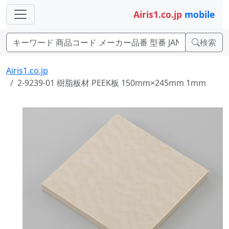
Airis1.co.jp
mobile
検索
Airis1.co.jp
2-9239-01 樹脂板材 PEEK板 150mm×245mm 1mm