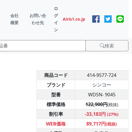
ロ
会社
お問い合
グ
Airis1.co.jp
概要
わせ先
イ
ン
検索
商品コード
414-9577-724
ブランド
シンコー
型番
WDSN- 9045
標準価格
122,900円
(税抜)
割引率
-33,183円
(27%)
WEB価格
89,717円
(税抜)