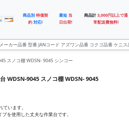
商品別
特価契
最短
当
商品計
3,000円以上で通
約
対応!
日出荷!
常配送費無料!
045 スノコ棚 WDSN- 9045 シンコー
WDSN-9045 スノコ棚 WDSN- 9045
れています。
パイプを使用した丈夫な作業台です。