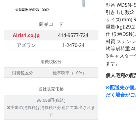
型番:WDSN- 9
引き出し数:2
サイズ(mm):9
商品コード
重量(kg):29.2
仕 様:WDSN
Airis1.co.jp
414-9577-724
材質:ステンレス
アズワン
1-2470-24
均等耐荷重:400
※キャスター
消費税区分
ます。
消費税区分
標準税率（10%）
個人宅宛の配
※配送先が個
当社販売価格
だく場合がご
98,688円(税込)
※実際の消費税は消費税区分別にて算出されま
す