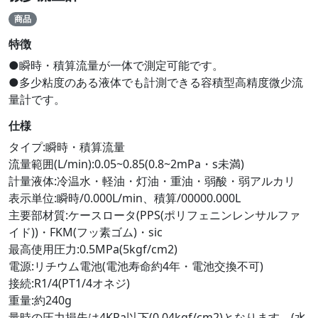
商品
特徴
●瞬時・積算流量が一体で測定可能です。
●多少粘度のある液体でも計測できる容積型高精度微少流
量計です。
仕様
タイプ:瞬時・積算流量
流量範囲(L/min):0.05~0.85(0.8~2mPa・s未満)
計量液体:冷温水・軽油・灯油・重油・弱酸・弱アルカリ
表示単位:瞬時/0.000L/min、積算/00000.000L
主要部材質:ケースロータ(PPS(ポリフェニンレンサルファ
イド))・FKM(フッ素ゴム)・sic
最高使用圧力:0.5MPa(5kgf/cm2)
電源:リチウム電池(電池寿命約4年・電池交換不可)
接続:R1/4(PT1/4オネジ)
重量:約240g
量時の圧力損失は4KPa以下(0.04kgf/cm2)となります。(水