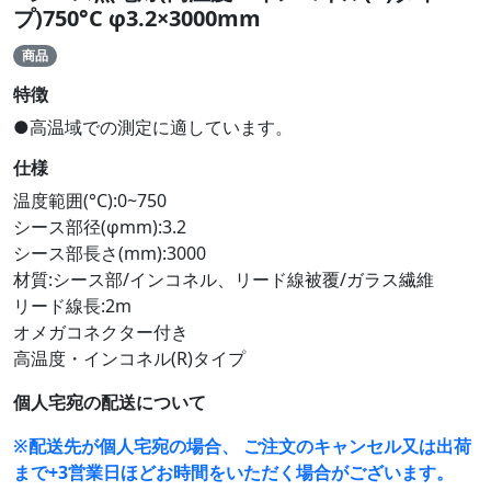
プ)750°C φ3.2×3000mm
商品
特徴
●高温域での測定に適しています。
仕様
温度範囲(°C):0~750
シース部径(φmm):3.2
シース部長さ(mm):3000
材質:シース部/インコネル、リード線被覆/ガラス繊維
リード線長:2m
オメガコネクター付き
高温度・インコネル(R)タイプ
個人宅宛の配送について
※配送先が個人宅宛の場合、 ご注文のキャンセル又は出荷
まで+3営業日ほどお時間をいただく場合がございます。