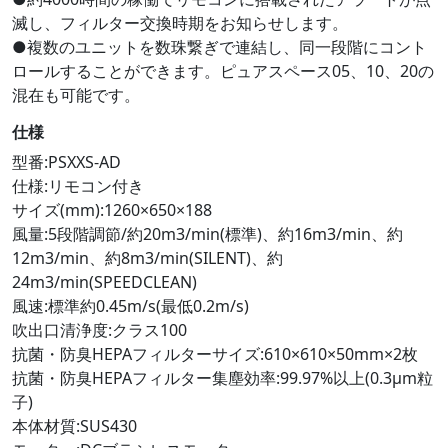
滅し、フィルター交換時期をお知らせします。
●複数のユニットを数珠繋ぎで連結し、同一段階にコント
ロールすることができます。ピュアスペース05、10、20の
混在も可能です。
仕様
型番:PSXXS-AD
仕様:リモコン付き
サイズ(mm):1260×650×188
風量:5段階調節/約20m3/min(標準)、約16m3/min、約
12m3/min、約8m3/min(SILENT)、約
24m3/min(SPEEDCLEAN)
風速:標準約0.45m/s(最低0.2m/s)
吹出口清浄度:クラス100
抗菌・防臭HEPAフィルターサイズ:610×610×50mm×2枚
抗菌・防臭HEPAフィルター集塵効率:99.97%以上(0.3μm粒
子)
本体材質:SUS430