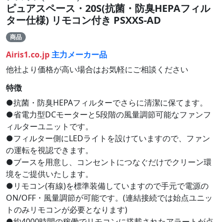
ピュアスペース・20S(抗菌・防臭HEPAフィル
ター仕様) リモコン付き PSXXS-AD
商品
Airis1.co.jp
主力メーカー品
他社より価格が高い場合はお気軽にご相談ください
特徴
●抗菌・防臭HEPAフィルターでさらに清潔に保てます。
●省電力型DCモーターと5段階の風量調節可能なファンフ
ィルターユニットです。
●フィルター側にLEDライトを設けていますので、ファン
の運転を視認できます。
●ブースを用意し、コンセントにつなぐだけでクリーン環
境をご提供いたします。
●リモコン(有線)を標準装備していますので手元で電源の
ON/OFF・風量調節が可能です。(連結接続では始点ユニッ
トのみリモコンが必要となります)
●約4000時間の稼働でリモコンに搭載されたアラートが点