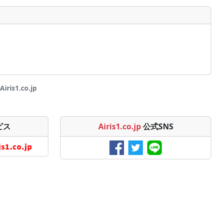
is1.co.jp
ビス
Airis1.co.jp
公式SNS