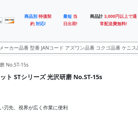
商品別
特価契
最短
当
商品計
3,000円以上で通
約
対応!
日出荷!
常配送費無料!
No.ST-15s
ト STシリーズ 光沢研磨 No.ST-15s
い刃先、視界が広く作業に便利