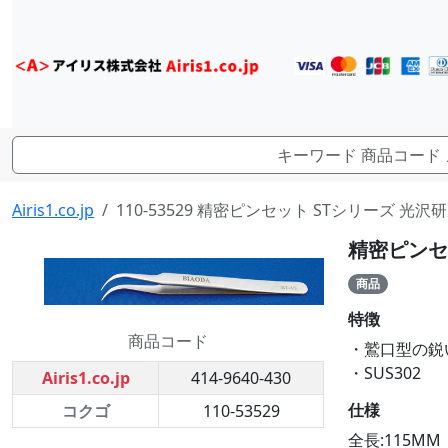
Airis1.co.jp
110-53529 精密ピンセット STシリーズ 光沢研磨 
精密ピンセッ
商品
特徴
商品コード
・鷲口型の鋭
・SUS302
Airis1.co.jp
414-9640-430
仕様
コクゴ
110-53529
全長:115MM