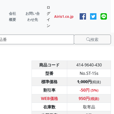
ロ
会社
お問い合
グ
Airis1.co.jp
概要
わせ先
イ
ン
検索
商品コード
414-9640-430
型番
No.ST-15s
標準価格
1,000円
(税抜)
割引率
-50円
(5%)
WEB価格
950円
(税抜)
在庫数
取寄品