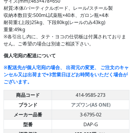
サイズ(mm):463×478×650
材質:本体/パーティクルボード、レール/スチール製
収納本数目安:500mL試薬瓶×40本、ガロン瓶×4本
耐荷重:(上段)25kg、下段80kg(レールのみ43kg)
重量:49kg
※各引出し内に、タテ・ヨコの仕切板は付属されておりま
せん。ご希望の場合は別途ご相談下さい。
個人宅宛の配送について
※配送先が個人宅宛の場合、 出荷元の変更、 ご注文のキャ
ンセル又は出荷まで+3営業日ほどお時間をいただく場合が
ございます。
商品コード
414-9585-273
ブランド
アズワン(AS ONE)
メーカー品番
3-6795-02
型番
DAP-G