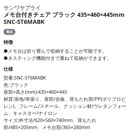
サンワサプライ
メモ台付きチェア ブラック 435×460×445mm
SNC-ST6MABK
商品
特徴
●メモ台は折り畳んで収納することが可能です。
●ネスティング機能付きで重ねて収納ができます。
仕様
型番:SNC-ST6MABK
色:ブラック
座部×高さ(mm):435×460×445
材質:張地/布張り、座部/合板、背もたれ部/PP(ポリプロピ
レン)、フレーム/スチール、クッション材/ウレタンフォー
ム、キャスター/ナイロン
サイズ:外寸法/620×560×740mm、背もたれ
部/485×205mm、メモ台部/365×280mm