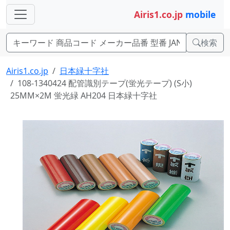
Airis1.co.jp
mobile
検索
Airis1.co.jp
日本緑十字社
108-1340424 配管識別テープ(蛍光テープ) (S小)
25MM×2M 蛍光緑 AH204 日本緑十字社