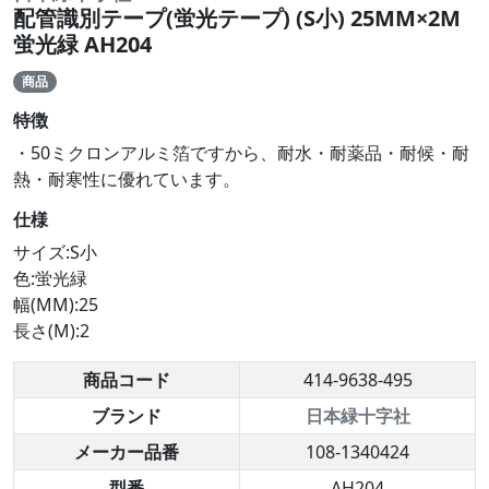
配管識別テープ(蛍光テープ) (S小) 25MM×2M
蛍光緑 AH204
商品
特徴
・50ミクロンアルミ箔ですから、耐水・耐薬品・耐候・耐
熱・耐寒性に優れています。
仕様
サイズ:S小
色:蛍光緑
幅(MM):25
長さ(M):2
商品コード
414-9638-495
ブランド
日本緑十字社
メーカー品番
108-1340424
型番
AH204