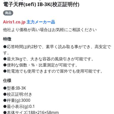
電子天秤(sefi) IB-3K(校正証明付)
商品
Airis1.co.jp
主力メーカー品
他社より価格が高い場合はお気軽にご相談ください
特徴
●応答時間は約2秒で、素早く読み取る事ができ、高安定で
す。
●最大3kgで、大きな容器の風袋引きが可能です。
●便利な個数・%・比重測定が可能です。
●乾電池でも使用できますので屋外でも使用可能です。
仕様
●型番:IB-3K
●校正証明:付き
●秤量(g):3000
●最小表示(g):0.1
●本体サイズ:188×216×58mm