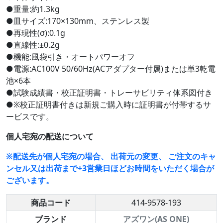
●重量:約1.3kg
●皿サイズ:170×130mm、ステンレス製
●再現性(σ):0.1g
●直線性:±0.2g
●機能:風袋引き・オートパワーオフ
●電源:AC100V 50/60Hz(ACアダプター付属)または単3乾電
池×6本
●試験成績書・校正証明書・トレーサビリティ体系図付き
●※校正証明書付きは新規ご購入時に証明書が付帯するサ
ービスです。
個人宅宛の配送について
※配送先が個人宅宛の場合、 出荷元の変更、 ご注文のキャ
ンセル又は出荷まで+3営業日ほどお時間をいただく場合が
ございます。
商品コード
414-9578-193
ブランド
アズワン(AS ONE)