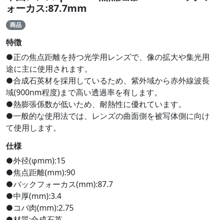
ォーカス:87.7mm
商品
特徴
●正の焦点距離を持つ光学用レンズで、像の拡大や集光用
途に主に使用されます。
●合成石英材を採用しているため、紫外域から赤外線波長
域(900nm程度)まで高い透過率を有します。
●熱膨張係数が低いため、耐熱性に優れています。
●一般的な使用法では、レンズの曲面側を被写体側に向け
て使用します。
仕様
●外径(φmm):15
●焦点距離(mm):90
●バックフォーカス(mm):87.7
●中厚(mm):3.4
●コバ肉(mm):2.75
●材質:合成石英