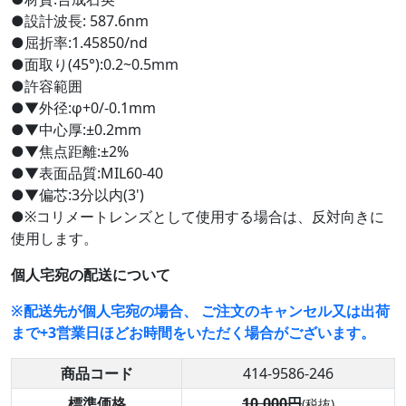
●設計波長: 587.6nm
●屈折率:1.45850/nd
●面取り(45°):0.2~0.5mm
●許容範囲
●▼外径:φ+0/-0.1mm
●▼中心厚:±0.2mm
●▼焦点距離:±2%
●▼表面品質:MIL60-40
●▼偏芯:3分以内(3')
●※コリメートレンズとして使用する場合は、反対向きに
使用します。
個人宅宛の配送について
※配送先が個人宅宛の場合、 ご注文のキャンセル又は出荷
まで+3営業日ほどお時間をいただく場合がございます。
商品コード
414-9586-246
標準価格
10,000円
(税抜)