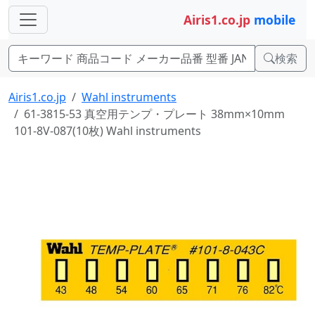
Airis1.co.jp
mobile
検索
Airis1.co.jp
Wahl instruments
61-3815-53 真空用テンプ・プレート 38mm×10mm
101-8V-087(10枚) Wahl instruments