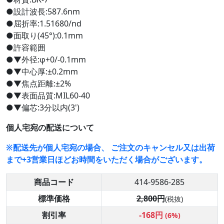
●設計波長:587.6nm
●屈折率:1.51680/nd
●面取り(45°):0.1mm
●許容範囲
●▼外径:φ+0/-0.1mm
●▼中心厚:±0.2mm
●▼焦点距離:±2%
●▼表面品質:MIL60-40
●▼偏芯:3分以内(3')
個人宅宛の配送について
※配送先が個人宅宛の場合、 ご注文のキャンセル又は出荷
まで+3営業日ほどお時間をいただく場合がございます。
商品コード
414-9586-285
標準価格
2,800円
(税抜)
割引率
-168円
(6%)