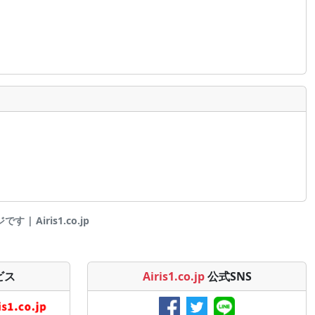
| Airis1.co.jp
ビス
Airis1.co.jp
公式SNS