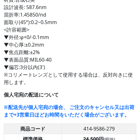
設計波長: 587.6nm
屈折率:1.45850/nd
面取り(45°):0.2~0.5mm
<許容範囲>
▼外径:φ+0/-0.1mm
▼中心厚:±0.2mm
▼焦点距離:±2%
▼表面品質:MIL60-40
▼偏芯:3分以内(3')
※コリメートレンズとして使用する場合は、反対向きに使
用します。
個人宅宛の配送について
※配送先が個人宅宛の場合、 ご注文のキャンセル又は出荷
まで+3営業日ほどお時間をいただく場合がございます。
商品コード
414-9586-279
標準価格
24,500円
(税抜)