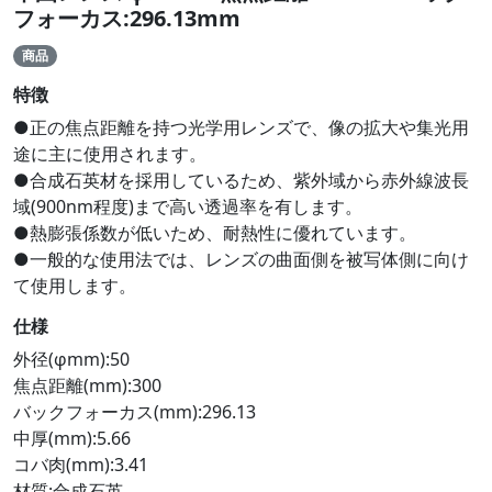
フォーカス:296.13mm
商品
特徴
●正の焦点距離を持つ光学用レンズで、像の拡大や集光用
途に主に使用されます。
●合成石英材を採用しているため、紫外域から赤外線波長
域(900nm程度)まで高い透過率を有します。
●熱膨張係数が低いため、耐熱性に優れています。
●一般的な使用法では、レンズの曲面側を被写体側に向け
て使用します。
仕様
外径(φmm):50
焦点距離(mm):300
バックフォーカス(mm):296.13
中厚(mm):5.66
コバ肉(mm):3.41
材質:合成石英