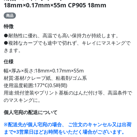
18mm×0.17mm×55m CP905 18mm
商品
特徴
●耐熱性に優れ、高温でも高い保持力が持続します。
●複雑なカーブでも途中で切れず、キレイにマスキングで
きます。
仕様
幅×厚み×長さ:18mm×0.17mm×55m
材質:基材/クレープ紙、粘着剤/ゴム系
使用温度範囲:177°C(0.5時間)
用途:焼付塗装やプリント基板のはんだ付け等、高温条件で
のマスキングに。
個人宅宛の配送について
※配送先が個人宅宛の場合、 ご注文のキャンセル又は出荷
まで+3営業日ほどお時間をいただく場合がございます。