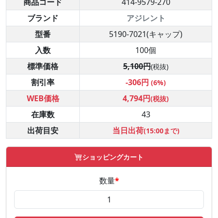
商品コード
414-9579-270
ブランド
アジレント
型番
5190-7021(キャップ)
入数
100個
標準価格
5,100円
(税抜)
割引率
-306円
(6%)
WEB価格
4,794円
(税抜)
在庫数
43
出荷目安
当日出荷
(15:00まで)
ショッピングカート
数量
*