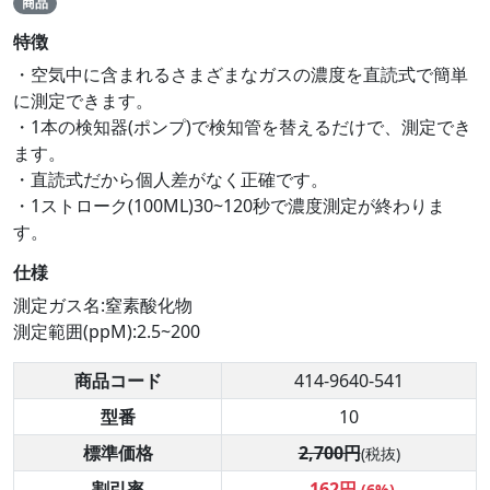
商品
特徴
・空気中に含まれるさまざまなガスの濃度を直読式で簡単
に測定できます。
・1本の検知器(ポンプ)で検知管を替えるだけで、測定でき
ます。
・直読式だから個人差がなく正確です。
・1ストローク(100ML)30~120秒で濃度測定が終わりま
す。
仕様
測定ガス名:窒素酸化物
測定範囲(ppM):2.5~200
商品コード
414-9640-541
型番
10
標準価格
2,700円
(税抜)
割引率
-162円
(6%)