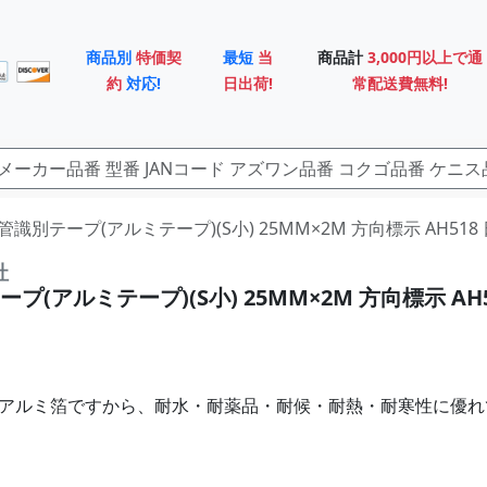
商品別
特価契
最短
当
商品計
3,000円以上で通
約
対応!
日出荷!
常配送費無料!
 配管識別テープ(アルミテープ)(S小) 25MM×2M 方向標示 AH51
社
プ(アルミテープ)(S小) 25MM×2M 方向標示 AH5
ンアルミ箔ですから、耐水・耐薬品・耐候・耐熱・耐寒性に優れ