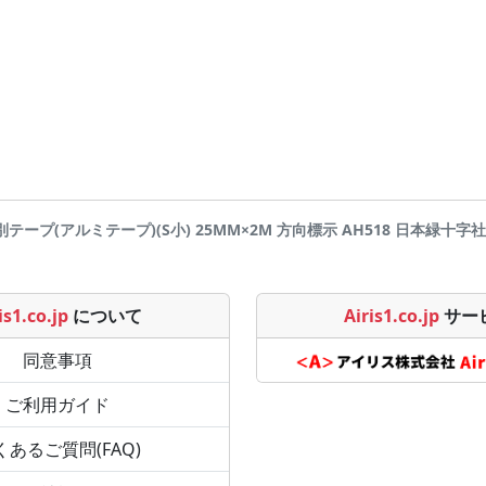
別テープ(アルミテープ)(S小) 25MM×2M 方向標示 AH518 日本緑十字社 商品
is1.co.jp
について
Airis1.co.jp
サー
同意事項
ご利用ガイド
くあるご質問(FAQ)