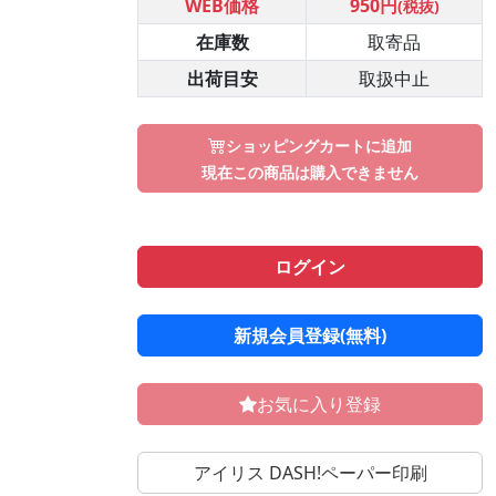
WEB価格
950円
(税抜)
在庫数
取寄品
出荷目安
取扱中止
ショッピングカートに追加
現在この商品は購入できません
ログイン
新規会員登録(無料)
お気に入り登録
アイリス DASH!ペーパー印刷