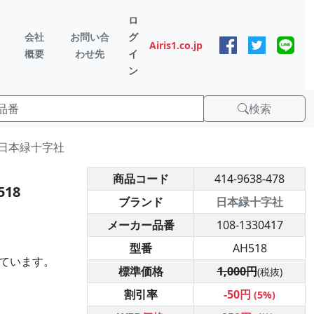
ロ
会社
お問い合
グ
Airis1.co.jp
概要
わせ先
イ
ン
検索
8 日本緑十字社
商品コード
414-9638-478
18
ブランド
日本緑十字社
メーカー品番
108-1330417
型番
AH518
ています。
標準価格
1,000円
(税抜)
割引率
-50円
(5%)