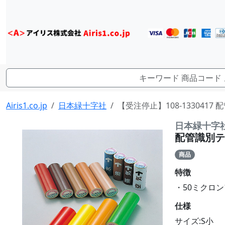
Airis1.co.jp
日本緑十字社
【受注停止】108-1330417
日本緑十字
配管識別テー
商品
特徴
・50ミクロ
仕様
サイズ:S小