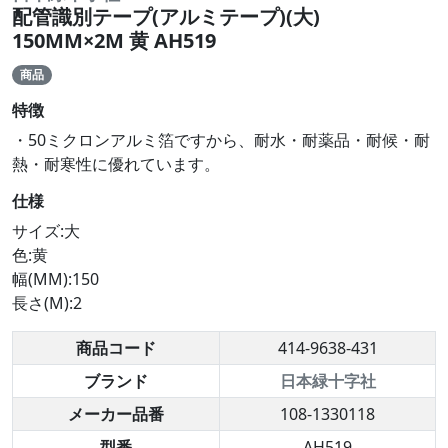
配管識別テープ(アルミテープ)(大)
150MM×2M 黄 AH519
商品
特徴
・50ミクロンアルミ箔ですから、耐水・耐薬品・耐候・耐
熱・耐寒性に優れています。
仕様
サイズ:大
色:黄
幅(MM):150
長さ(M):2
商品コード
414-9638-431
ブランド
日本緑十字社
メーカー品番
108-1330118
型番
AH519