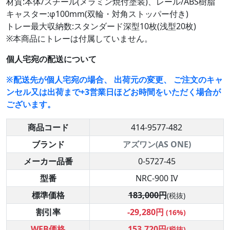
材質:本体/スチール(メラミン焼付塗装)、レール/ABS樹脂
キャスター:φ100mm(双輪・対角ストッパー付き)
トレー最大収納数:スタンダード深型10枚(浅型20枚)
※本商品にトレーは付属していません。
個人宅宛の配送について
※配送先が個人宅宛の場合、 出荷元の変更、 ご注文のキャ
ンセル又は出荷まで+3営業日ほどお時間をいただく場合が
ございます。
商品コード
414-9577-482
ブランド
アズワン(AS ONE)
メーカー品番
0-5727-45
型番
NRC-900 IV
標準価格
183,000円
(税抜)
割引率
-29,280円
(16%)
WEB価格
153,720円
(税抜)