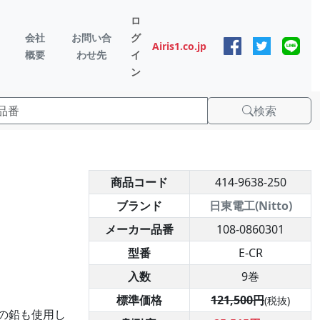
ロ
会社
お問い合
グ
Airis1.co.jp
概要
わせ先
イ
ン
検索
商品コード
414-9638-250
ブランド
日東電工(Nitto)
メーカー品番
108-0860301
型番
E-CR
入数
9巻
標準価格
121,500円
(税抜)
の鉛も使用し