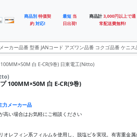
商品別
特価契
最短
当
商品計
3,000円以上で通
約
対応!
日出荷!
常配送費無料!
100MM×50M 白 E-CR(9巻) 日東電工(Nitto)
to)
100MM×50M 白 E-CR(9巻)
主力メーカー品
が高い場合はお気軽にご相談ください
リオレフィン系フィルムを使用し、脱塩ビを実現。有害重金属