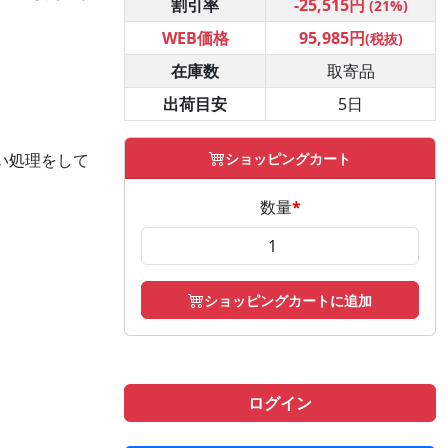
割引率
-25,515円
(21%)
WEB価格
95,985円
(税抜)
在庫数
取寄品
出荷目安
5日
ショッピングカート
い処理をして
数量
*
ショッピングカートに追加
ログイン