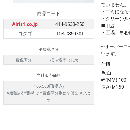
ていません。
・ゴミになる
商品コード
・クリーンル
Airis1.co.jp
414-9638-250
■用途
・工場、事務
コクゴ
108-0860301
※オーバーコ
消費税区分
います。
消費税区分
標準税率（10%）
仕様
色:白
当社販売価格
幅(MM):100
105,583円(税込)
長さ(M):50
※実際の消費税は消費税区分別にて算出されま
す